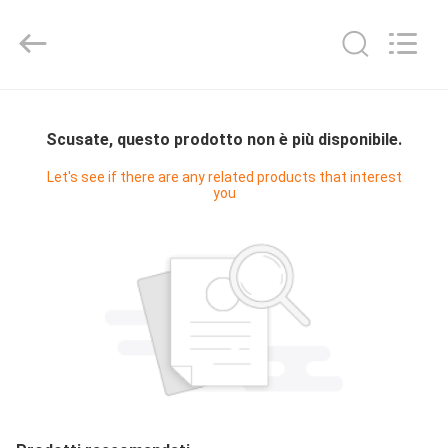
2025
Hyzont(Shanghai)
Industrial
Technologies
Co.,Ltd..
All
Rights
Reserved.
CASA
Scusate, questo prodotto non è più disponibile.
PRODOTTI
Let's see if there are any related products that interest
you
VIDEO
CIRCA
NOI
GIRO
DELLA