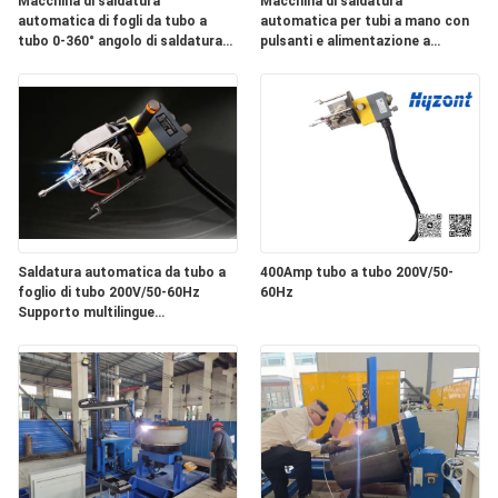
Macchina di saldatura
Macchina di saldatura
NORME
automatica di fogli da tubo a
automatica per tubi a mano con
tubo 0-360° angolo di saldatura
pulsanti e alimentazione a
SULLA
6-114mm diametro di saldatura
corrente continua per saldature
di tubi e fogli di tubi
PRIVACY
Saldatura automatica da tubo a
400Amp tubo a tubo 200V/50-
foglio di tubo 200V/50-60Hz
60Hz
Supporto multilingue
(cinese/inglese/russo), peso 140
kg