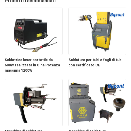
Prodotti raccomandati
FABBRICA
CONTROLLO
DI
QUALITÀ
RICHIEDA
Saldatrice laser portatile da
Saldatura per tubi e fogli di tubi
600W realizzata in Cina Potenza
con certificato CE
UNA
massima 1200W
CITAZIONE
MAPPA
DEL
SITO