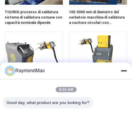
TIG/MIG processo di saldatura
100-5000 mm di diametro del
sistema di saldatura comune con
serbatoio macchina di saldatura
capacità nominale dipende
a cuciture circolari con
raffreddamento ad acqua e
potenza di saldatura 3-400A
RaymondMao
Saldatura a raffreddamento
400Amp Tubo per tubo Saldatura
idrico a tutte le posizioni con
a foglio di massa 140 kg
8:24 AM
angolo 0-360° per l'industria
Good day, what product are you looking for?