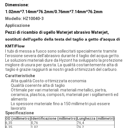
Dimensione:
1.02mm*7.14mm*76.2mm/0.76mm*7.14mm*76.2mm
Modello: HZ10040-3
Applicazione
Pezzi di ricambio di ugello Waterjet abrasivo Waterjet,
sostituti dell'ugello della testa del taglio a getto d'acqua di
KMT/Flow
I tubi di messa a fuoco sono sollecitati specialmente tramite
l'erosione severa dell'abrasivo durante il taglio del acqua getto.
Le soluzioni materiali dure da Hyzont ha sviluppato la protezione
migliore di usura per questa. La qualità costantemente alta di
taglio è grazie raggiunti ai nostri gradi ottimizzati del carburo.
Caratteristiche
Alta qualità Costo-ottimizzata economia
Qualità coerente alta di taglio
Ottimale per vari materiali: materiali metallici, pietra,
ceramica, plastica, composti, materiali per i sigillamenti ed
alimento
Lo spessore materiale fino a 150 millimetri può essere
lavorato
Specificazione
OD (millimetro)
Identificazione (millimetro)
Lunghezza (millimetri)
6,35
0,76
76,4
6,35
1,02
76,2