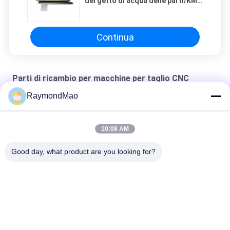
del getto di acqua delle parti/KMT
di flusso della metropolitana di
miscelazione
Continua
Parti di ricambio per macchine per taglio CNC
RaymondMao
macchina ossitaglio del plasma del rame 50/60Hz
Acqua di raffreddamento per taglio plasmatico 1 Gallon/ 3.8"L
10:08 AM
420260 materiali di consumo della torcia a plasma di XPR170A
Good day, what product are you looking for?
Categorie popolari
Tutti
Saldatrice Di Taglio
Saldatrice Orbitale