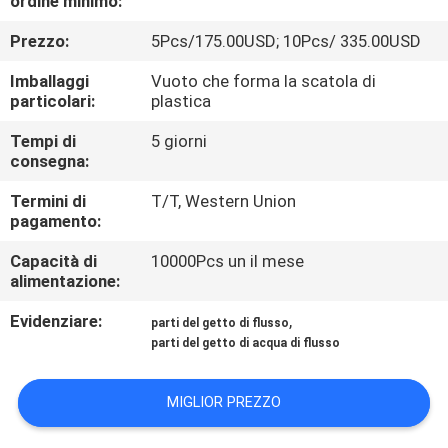
ordine minimo:
FABBRICA
Prezzo:
5Pcs/175.00USD; 10Pcs/ 335.00USD
CONTROLLO
Imballaggi
Vuoto che forma la scatola di
particolari:
plastica
DI
QUALITÀ
Tempi di
5 giorni
consegna:
Termini di
T/T, Western Union
RICHIEDA
pagamento:
UNA
Capacità di
10000Pcs un il mese
CITAZIONE
alimentazione:
Evidenziare:
,
parti del getto di flusso
MAPPA
parti del getto di acqua di flusso
DEL
MIGLIOR PREZZO
SITO