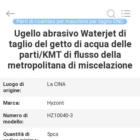
2026
Hyzont(Shanghai)
Industrial
Technologies
Co.,Ltd..
Parti di ricambio per macchine per taglio CNC
All
Rights
Reserved.
Ugello abrasivo Waterjet di
CASA
taglio del getto di acqua delle
PRODOTTI
parti/KMT di flusso della
metropolitana di miscelazione
VIDEO
Luogo di
La CINA
origine:
CIRCA
NOI
Marca:
Hyzont
Numero di
HZ10040-3
GIRO
modello:
DELLA
Quantità di
5pcs