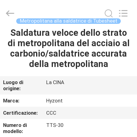
2026
Hyzont(Shanghai)
Industrial
Technologies
Co.,Ltd..
Metropolitana alla saldatrice di Tubesheet
All
Rights
Reserved.
Saldatura veloce dello strato
CASA
di metropolitana del acciaio al
PRODOTTI
carbonio/saldatrice accurata
della metropolitana
VIDEO
Luogo di
La CINA
origine:
CIRCA
NOI
Marca:
Hyzont
Certificazione:
CCC
GIRO
Numero di
TTS-30
DELLA
modello: