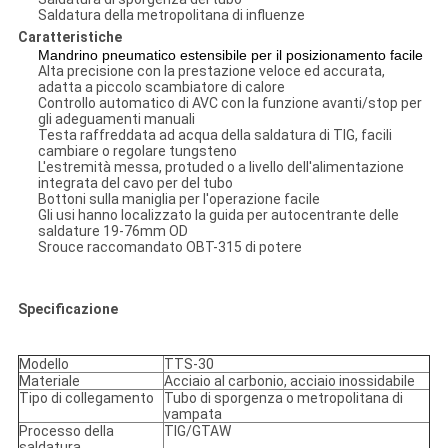
Saldatura della metropolitana di influenze
Caratteristiche
Mandrino pneumatico estensibile per il posizionamento facile
Alta precisione con la prestazione veloce ed accurata,
adatta a piccolo scambiatore di calore
Controllo automatico di AVC con la funzione avanti/stop per
gli adeguamenti manuali
Testa raffreddata ad acqua della saldatura di TIG, facili
cambiare o regolare tungsteno
L'estremità messa, protuded o a livello dell'alimentazione
integrata del cavo per del tubo
Bottoni sulla maniglia per l'operazione facile
Gli usi hanno localizzato la guida per autocentrante delle
saldature 19-76mm OD
Srouce raccomandato OBT-315 di potere
Specificazione
Modello
TTS-30
Materiale
Acciaio al carbonio, acciaio inossidabile
Tipo di collegamento
Tubo di sporgenza o metropolitana di
vampata
Processo della
TIG/GTAW
saldatura