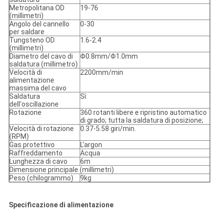
Metropolitana OD
19-76
(millimetri)
Angolo del cannello
0-30
per saldare
Tungsteno OD
1.6-2.4
(millimetri)
Diametro del cavo di
Φ0.8mm/Φ1.0mm
saldatura (millimetro)
Velocità di
2200mm/min
alimentazione
massima del cavo
Saldatura
Sì
dell'oscillazione
Rotazione
360 rotanti libere e ripristino automatico
di grado; tutta la saldatura di posizione;
Velocità di rotazione
0.37-5.58 giri/min.
(RPM)
Gas protettivo
L'argon
Raffreddamento
Acqua
Lunghezza di cavo
6m
Dimensione principale (millimetri)
Peso (chilogrammo)
9kg
Specificazione di alimentazione