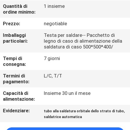
FABBRICA
Quantità di
1 insieme
ordine minimo:
CONTROLLO
Prezzo:
negotiable
DI
Imballaggi
Testa per saldare-- Pacchetto di
QUALITÀ
particolari:
legno di caso di alimentazione della
saldatura di caso 500*500*400/
Tempi di
7 giorni
RICHIEDA
consegna:
UNA
Termini di
L/C, T/T
CITAZIONE
pagamento:
Capacità di
Insieme 30 un il mese
MAPPA
alimentazione:
DEL
Evidenziare:
,
tubo alla saldatura orbitale dello strato di tubo
SITO
saldatrice automatica