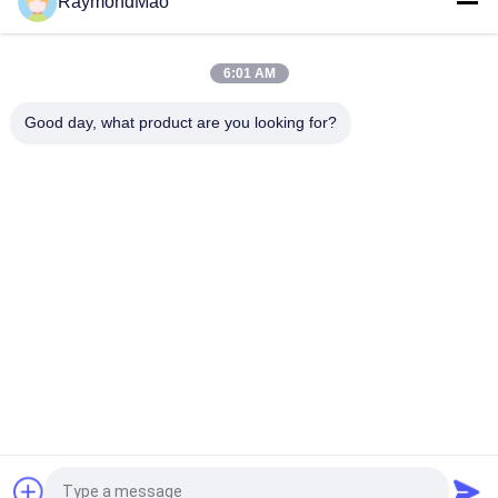
RaymondMao
Macchina di saldatura automatica di fogli da tubo a tubo 0-
360° angolo di saldatura 6-114mm diametro di saldatura
6:01 AM
Saldatura automatica da tubo a foglio di tubo 200V/50-60Hz
Supporto multilingue (cinese/inglese/russo), peso 140 kg
Good day, what product are you looking for?
Categorie popolari
Tutti
Saldatrice Di Taglio
Saldatrice Orbitale
Metropolitana Alla 
Saldatrice Del Tubo
Saldatrice Di 
Tubesheet
Macchine Di 
Macchina Della 
Saldatura A 
Saldatura Ad Arco
Cuciture Circolari
Macchina Da Taglio 
Saldatrice Laser
Al Plasma CNC