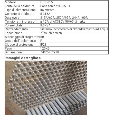
Modello
OBT-315
Fonte della saldatura
Panasonic YC-315TX
Tipo di alimentazione
Invertitore
Corrente di saldatura
5-315A
Duty cycle
315A/60%; 250A/95%; 244A 100%
Tensione in ingresso
± 10% di AC380V 50/60 di hertz
Potere totale
8.3KVA
Raffreddamento
Sistema incorporato di raffreddamento ad acqua
Esposizione
7" touch screen
Stoccaggio di programmi
80
Grado dell'isolamento
F
Classe di protezione
IP21
Peso
120KG
Dimensione
740*520*910
Immagini dettagliate