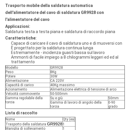
Trasporto mobile della saldatura automatica
dell'alimentatore del cavo di saldatura GR9928 con
l'alimentatore del cavo
Applicazioni:
Saldatura testa a testa piana e saldatura di raccordo piana
Caratteristiche:
Capace di caricare il cavo di saldatura uno e di muoversi con
È progettato per la saldatura continua lunga
Estremamente - incidenza guasti bassa sul lavoro
Ammonti di facile impiego a 8 chilogrammi leggeri ed ed al
trattamento
Modello
GR9928
Peso
8Kg
Potere
30W
Alimentazione
CA 220V
Capacità di carico
40Kg massimo
Azionamento
Alimentazione elettrica di tensione di arco
Velocità commovente
50-500mm
Gamma regolabile della
Su e giù
50mm
torcia
Gamma di lavoro di angolo della
0-90
torcia
grado
Lista di raccolto
Nome
Qty (ea)
GR9928
Trasporto della saldatura
1
Maniglia di sollevamento
1