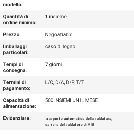
FABBRICA
modello:
Quantità di
1 insieme
CONTROLLO
ordine minimo:
DI
Prezzo:
Negoatiable
QUALITÀ
Imballaggi
caso di legno
particolari:
RICHIEDA
Tempi di
7 giorni
consegna:
UNA
CITAZIONE
Termini di
L/C, D/A, D/P, T/T
pagamento:
Capacità di
500 INSIEMI UN IL MESE
MAPPA
alimentazione:
DEL
Evidenziare:
,
trasporto automatico della saldatura
SITO
carrello del saldatore di MIG