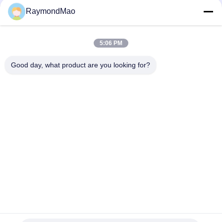
RaymondMao
MIG Auto CO2 Trolley di saldatura Tracciato di saldatura
orizzontale Struttura in acciaio
5:06 PM
Pistola a doppia saldatura a forma di U MIG / MAG Trattore di
saldatura a costole di rinforzo automatico
Good day, what product are you looking for?
Categorie popolari
Tutti
Saldatrice Di Taglio
Saldatrice Orbitale
Metropolitana Alla 
Saldatrice Del Tubo
Saldatrice Di 
Tubesheet
Macchine Di 
Macchina Della 
Saldatura A 
Saldatura Ad Arco
Cuciture Circolari
Macchina Da Taglio 
Saldatrice Laser
Al Plasma CNC