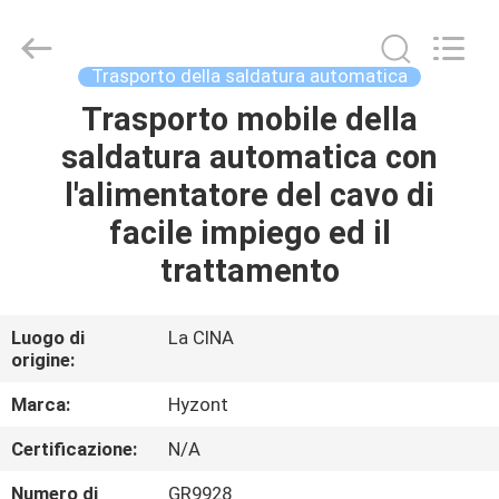
2026
Hyzont(Shanghai)
Industrial
Technologies
Co.,Ltd..
Trasporto della saldatura automatica
All
Rights
Reserved.
Trasporto mobile della
CASA
saldatura automatica con
PRODOTTI
l'alimentatore del cavo di
facile impiego ed il
VIDEO
trattamento
CIRCA
Luogo di
La CINA
origine:
NOI
Marca:
Hyzont
GIRO
Certificazione:
N/A
DELLA
Numero di
GR9928