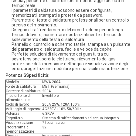
Display pendente di controllo per il monitoraggio dei dati in
tempo reale
I parametri di saldatura possono essere configurati,
memorizzati, stampati e protetti da password.
Parametri di testa di saldatura professionali per un controllo
preciso del movimento.
Disegno di raffreddamento del circuito idrico per un lungo
tempo di lavoro, aumentare sostanzialmente il tempo di
sollevamento della testa di saldatura.
Pannello di controllo a schermo tattile, stampa a un pulsante
del parametro di saldatura, facile e veloce da capire.
Perfette soluzioni di rilevamento dei guasti, tra cui:
sovratensione, perdite elettriche, rilevamento dei gas,
protezione della pressione dell'acqua e visualizzazione degli
errori; progettazione modulare per una facile manutenzione.
Potenza S
Specificità:
Modello
MWA-200A
Fonte di saldatura
MET (Germania)
Corrente di saldatura
200A
Tipo di fonte di
Invertitore
alimentazione
Ciclo di lavoro
200A 25%, 120A 100%
Voltaggio di ingresso
AC220V ±10% 50/60Hz
Potenza
6.3KVA
Frigorifero
Sistema di raffreddamento ad acqua integrato
Visualizzazione
7 touch screen
Programma di
32
memorizzazione