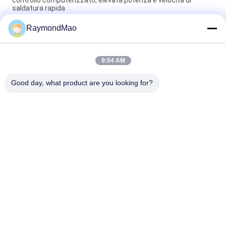
controllo computerizzato, elevata potenza e velocità di
saldatura rapida
RaymondMao
Macchina di saldatura orbitale ad alta precisione con controllo
computerizzato e potenza elevata per la saldatura di tubi
industriali
9:54 AM
Saldatrice orbitale di alta precisione con velocità di saldatura
elevata e bassa manutenzione per saldatura tubo-tubo
Good day, what product are you looking for?
Categorie popolari
Tutti
Saldatrice Di Taglio
Saldatrice Orbitale
Metropolitana Alla 
Saldatrice Del Tubo
Saldatrice Di 
Tubesheet
Macchine Di 
Macchina Della 
Saldatura A 
Saldatura Ad Arco
Cuciture Circolari
Macchina Da Taglio 