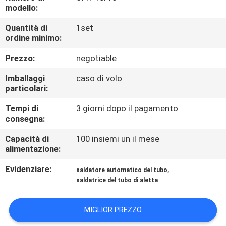
FABBRICA
modello:
Quantità di
1set
CONTROLLO
ordine minimo:
DI
Prezzo:
negotiable
QUALITÀ
Imballaggi
caso di volo
particolari:
RICHIEDA
Tempi di
3 giorni dopo il pagamento
consegna:
UNA
CITAZIONE
Capacità di
100 insiemi un il mese
alimentazione:
Evidenziare:
,
MAPPA
saldatore automatico del tubo
saldatrice del tubo di aletta
DEL
SITO
MIGLIOR PREZZO