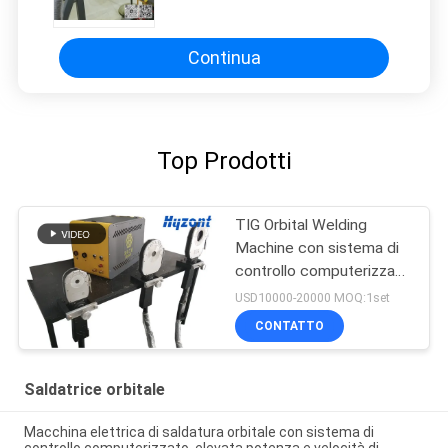
metropolitana per la saldatura
della tubatura dell'acciaio
inossidabile U
Continua
Top Prodotti
TIG Orbital Welding
Machine con sistema di
controllo computerizzato
multilingue
USD10000-20000 MOQ:1set
CONTATTO
Saldatrice orbitale
Macchina elettrica di saldatura orbitale con sistema di