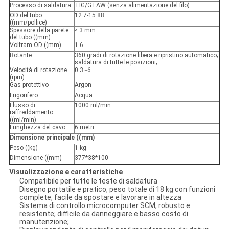
Processo di saldatura
TIG/GTAW (senza alimentazione del filo)
OD del tubo
12.7-15.88
((mm/pollice)
Spessore della parete
≤ 3 mm
del tubo ((mm)
Volfram OD ((mm)
1.6
Rotante
360 gradi di rotazione libera e ripristino automatico;
saldatura di tutte le posizioni;
Velocità di rotazione
0.3~6
(rpm)
Gas protettivo
Argon
Frigorifero
Acqua
Flusso di
1000 ml/min
raffreddamento
((ml/min)
Lunghezza del cavo
6 metri
Dimensione principale ((mm)
Peso ((kg)
1 kg
Dimensione ((mm)
377*38*100
Visualizzazione e caratteristiche
Compatibile per tutte le teste di saldatura
Disegno portatile e pratico, peso totale di 18 kg con funzioni
complete, facile da spostare e lavorare in altezza
Sistema di controllo microcomputer SCM, robusto e
resistente; difficile da danneggiare e basso costo di
manutenzione;