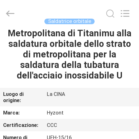
2026
Hyzont(Shanghai)
Industrial
Technologies
Co.,Ltd..
Saldatrice orbitale
All
Rights
Reserved.
Metropolitana di Titanimu alla
CASA
saldatura orbitale dello strato
PRODOTTI
di metropolitana per la
saldatura della tubatura
VIDEO
dell'acciaio inossidabile U
CIRCA
Luogo di
La CINA
origine:
NOI
Marca:
Hyzont
GIRO
Certificazione:
CCC
DELLA
Numero di
UFH-15/16