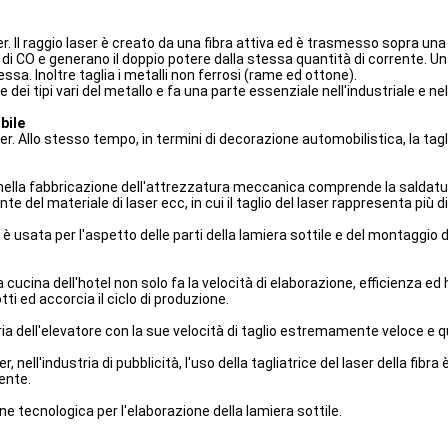
laser. Il raggio laser è creato da una fibra attiva ed è trasmesso sopra un
 ₂ di CO e generano il doppio potere dalla stessa quantità di corrente. U
a. Inoltre taglia i metalli non ferrosi (rame ed ottone).
ne dei tipi vari del metallo e fa una parte essenziale nell'industriale e ne
bile
 Allo stesso tempo, in termini di decorazione automobilistica, la tagli
ella fabbricazione dell'attrezzatura meccanica comprende la saldatura a l
 del materiale di laser ecc, in cui il taglio del laser rappresenta più di
e è usata per l'aspetto delle parti della lamiera sottile e del montaggio d
la cucina dell'hotel non solo fa la velocità di elaborazione, efficienza e
otti ed accorcia il ciclo di produzione.
stria dell'elevatore con la sue velocità di taglio estremamente veloce e qu
er, nell'industria di pubblicità, l'uso della tagliatrice del laser della fibr
ente.
ne tecnologica per l'elaborazione della lamiera sottile.