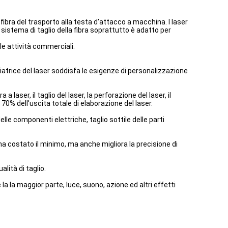
a fibra del trasporto alla testa d'attacco a macchina. I laser
n sistema di taglio della fibra soprattutto è adatto per
lle attività commerciali.
atrice del laser soddisfa le esigenze di personalizzazione
aser, il taglio del laser, la perforazione del laser, il
 70% dell'uscita totale di elaborazione del laser.
elle componenti elettriche, taglio sottile delle parti
d ha costato il minimo, ma anche migliora la precisione di
alità di taglio.
a è la la maggior parte, luce, suono, azione ed altri effetti