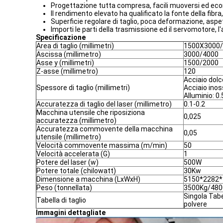
Progettazione tutta compresa, facili muoversi ed eco
Il rendimento elevato ha qualificato la fonte della fibra, 
Superficie regolare di taglio, poca deformazione, aspet
Importi le parti della trasmissione ed il servomotore, l
Specificazione
Area di taglio (millimetri)
1500X3000
Ascissa (millimetro)
3000/4000
Asse y (millimetri)
1500/2000
Z-asse (millimetro)
120
Acciaio dolc
Spessore di taglio (millimetri)
Acciaio inoss
Alluminio: 0.
Accuratezza di taglio del laser (millimetro)
0.1-0.2
Macchina utensile che riposiziona
0,025
accuratezza (millimetro)
Accuratezza commovente della macchina
0,05
utensile (millimetro)
Velocità commovente massima (m/min)
50
Velocità accelerata (G)
1
Potere del laser (w)
500W
Potere totale (chilowatt)
3
0Kw
Dimensione a macchina (LxWxH)
5150*2282*
Peso (tonnellata)
3500Kg/480
Singola Tabel
Tabella di taglio
polvere
Immagini dettagliate