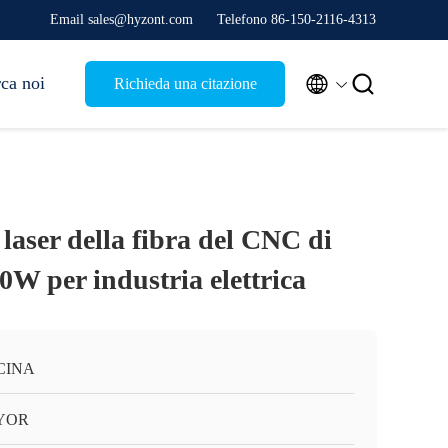
Email sales@hyzont.com
Telefono 86-150-2116-4313


rca noi
Richieda una citazione
 laser della fibra del CNC di
W per industria elettrica
 CINA
YOR