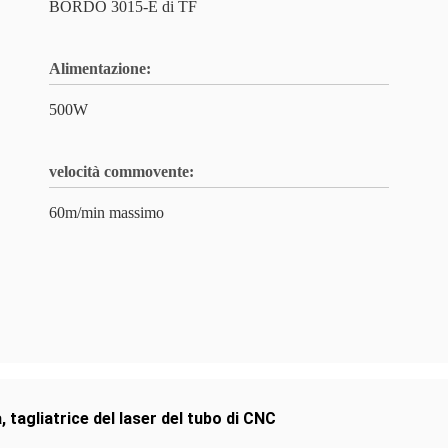
BORDO 3015-E di TF
Alimentazione:
500W
velocità commovente:
60m/min massimo
a
,
tagliatrice del laser del tubo di CNC