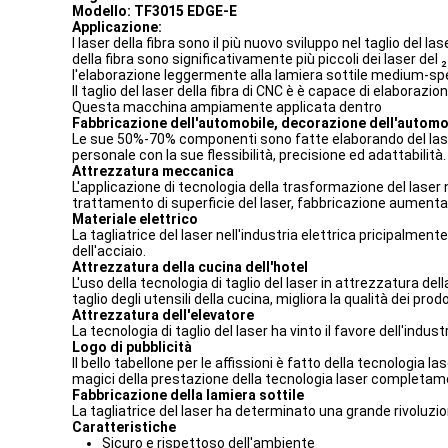
Modello: TF3015 EDGE-E
Applicazione:
I laser della fibra sono il più nuovo sviluppo nel taglio del 
della fibra sono significativamente più piccoli dei laser del
l'elaborazione leggermente alla lamiera sottile medium-spess
Il taglio del laser della fibra di CNC è è capace di elaborazio
Questa macchina ampiamente applicata dentro
Fabbricazione dell'automobile, decorazione dell'automo
Le sue 50%-70% componenti sono fatte elaborando del laser.
personale con la sue flessibilità, precisione ed adattabilità.
Attrezzatura meccanica
L'applicazione di tecnologia della trasformazione del laser n
trattamento di superficie del laser, fabbricazione aumentante
Materiale elettrico
La tagliatrice del laser nell'industria elettrica pricipalment
dell'acciaio.
Attrezzatura della cucina dell'hotel
L'uso della tecnologia di taglio del laser in attrezzatura del
taglio degli utensili della cucina, migliora la qualità dei prod
Attrezzatura dell'elevatore
La tecnologia di taglio del laser ha vinto il favore dell'indu
Logo di pubblicità
Il bello tabellone per le affissioni è fatto della tecnologia las
magici della prestazione della tecnologia laser completam
Fabbricazione della lamiera sottile
La tagliatrice del laser ha determinato una grande rivoluzio
Caratteristiche
Sicuro e rispettoso dell'ambiente