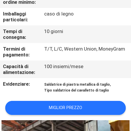
ordine minimo:
FABBRICA
Imballaggi
caso di legno
particolari:
CONTROLLO
DI
Tempi di
10 giorni
consegna:
QUALITÀ
Termini di
T/T, L/C, Western Union, MoneyGram
pagamento:
RICHIEDA
Capacità di
100 insiemi/mese
UNA
alimentazione:
CITAZIONE
Evidenziare:
,
Saldatrice di piastra metallica di taglio
Tipo saldatrice del cavalletto di taglio
MAPPA
MIGLIOR PREZZO
DEL
SITO