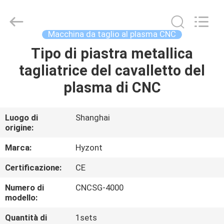
2026
Hyzont(Shanghai)
Industrial
Technologies
Co.,Ltd..
Macchina da taglio al plasma CNC
All
Rights
Reserved.
Tipo di piastra metallica
CASA
tagliatrice del cavalletto del
PRODOTTI
plasma di CNC
VIDEO
Luogo di
Shanghai
origine:
CIRCA
Marca:
Hyzont
NOI
Certificazione:
CE
Numero di
CNCSG-4000
GIRO
modello:
DELLA
Quantità di
1sets