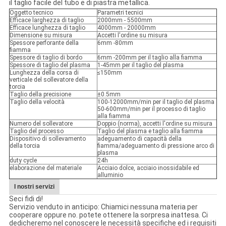
il taglio facile del tubo e di piastra metallica.
Oggetto tecnico
Parametri tecnici
Efficace larghezza di taglio
2000mm - 5500mm
Efficace lunghezza di taglio
4000mm - 20000mm
Dimensione su misura
Accetti l'ordine su misura
Spessore perforante della
6mm -80mm
fiamma
Spessore di taglio di bordo
6mm -200mm per il taglio alla fiamma
Spessore di taglio del plasma
1-45mm per il taglio del plasma
Lunghezza della corsa di
≤150mm
verticale del sollevatore della
torcia
Taglio della precisione
±0.5mm
Taglio della velocità
100-12000mm/min per il taglio del plasma
50-600mm/min per il processo di taglio
alla fiamma
Numero del sollevatore
Doppio (norma), accetti l'ordine su misura
Taglio del processo
Taglio del plasma e taglio alla fiamma
Dispositivo di sollevamento
adeguamento di capacità della
della torcia
fiamma/adeguamento di pressione arco di
plasma
duty cycle
24h
elaborazione del materiale
Acciaio dolce, acciaio inossidabile ed
alluminio
I nostri servizi
Seci fidi di!
Servizio venduto in anticipo: Chiamici nessuna materia per
cooperare oppure no. potete ottenere la sorpresa inattesa. Ci
dedicheremo nel conoscere le necessità specifiche ed i requisiti