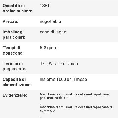
FABBRICA
Quantità di
1SET
ordine minimo:
CONTROLLO
Prezzo:
negotiable
DI
Imballaggi
caso di legno
QUALITÀ
particolari:
Tempi di
5-8 giorni
consegna:
RICHIEDA
UNA
Termini di
T/T, Western Union
pagamento:
CITAZIONE
Capacità di
insieme 1000 un il mese
alimentazione:
MAPPA
Evidenziare:
Macchina di smussatura della metropolitana
DEL
pneumatica del CE
,
SITO
macchina di smussatura della metropolitana di
40mm OD
,