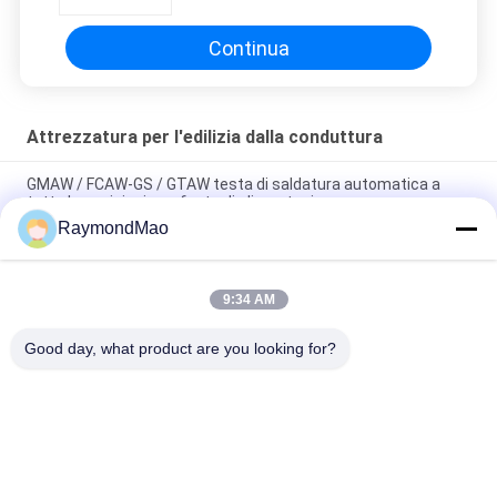
Continua
Attrezzatura per l'edilizia dalla conduttura
GMAW / FCAW-GS / GTAW testa di saldatura automatica a
tutte le posizioni con fonte di alimentazione
RaymondMao
Macchina di saldatura automatica a tutte le posizioni con
calibrazione laser e tracciamento
9:34 AM
Doppio trasporto di saldatura automatico del cannello per
saldare per fabbricazione di Antivari quadrato
Good day, what product are you looking for?
Categorie popolari
Tutti
Saldatrice Di Taglio
Saldatrice Orbitale