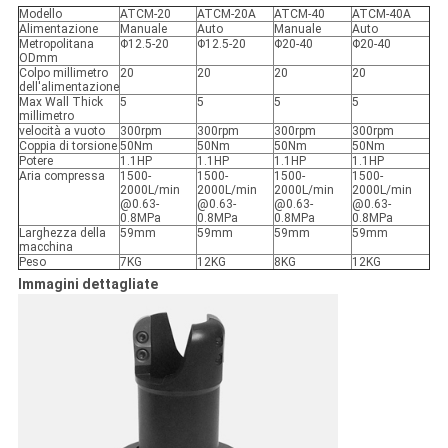
Modello
ATCM-20
ATCM-20A
ATCM-40
ATCM-40A
Alimentazione
Manuale
Auto
Manuale
Auto
Metropolitana
Φ12.5-20
Φ12.5-20
Φ20-40
Φ20-40
ODmm
Colpo millimetro
20
20
20
20
dell'alimentazione
Max Wall Thick
5
5
5
5
millimetro
velocità a vuoto
300rpm
300rpm
300rpm
300rpm
Coppia di torsione
50Nm
50Nm
50Nm
50Nm
Potere
1.1HP
1.1HP
1.1HP
1.1HP
Aria compressa
1500-
1500-
1500-
1500-
2000L/min
2000L/min
2000L/min
2000L/min
@0.63-
@0.63-
@0.63-
@0.63-
0.8MPa
0.8MPa
0.8MPa
0.8MPa
Larghezza della
59mm
59mm
59mm
59mm
macchina
Peso
7KG
12KG
8KG
12KG
Immagini dettagliate