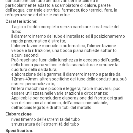
conclusione del tubo dei tubi vari del metallo ed è
particolarmente adatto a scambiatore di calore, parete
dell'acqua, centrale elettrica, farmaceutico termici, fare, la
refrigerazione ed altre le industrie.
Caratteristiche:
Taglio a freddo completo senza cambiare il materiale del
tubo;
Il diametro interno del tubo è installato ed il posizionamento
rapido pneumatico è stretto;
L'alimentazione manuale o automatica, l'alimentazione
veloce e la ritrazione, una bocca piana richiede soltanto
alcuni secondi;
Può raschiare fuori dalla lunghezza in eccesso dell'ugello,
della bocca piana veloce e della scanalatura e rimuove la
cucitura della saldatura;
elaborazione della gamma: il diametro interno a partire da
12mm-40mm, altre specifiche del tubo della conduttura, può
essere personalizzato;
l'intera macchina è piccola e leggera, facile muoversi, può
essere utilizzata nelle varie stazioni e circostanze;
Applicabile per concludere elaborazione del fronte dei gradi
vari del acciaio al carbonio, dell'acciaio inossidabile,
dell'acciaio legato e di altri tubi del metallo
Elaborazione:
rivestimento dell'estremità del tubo
smussatura dell'estremità del tubo
Specificaiton: