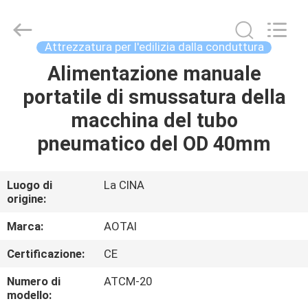
2026
Hyzont(Shanghai)
Industrial
Technologies
Co.,Ltd..
Attrezzatura per l'edilizia dalla conduttura
All
Rights
Reserved.
Alimentazione manuale
CASA
portatile di smussatura della
PRODOTTI
macchina del tubo
pneumatico del OD 40mm
VIDEO
Luogo di
La CINA
origine:
CIRCA
NOI
Marca:
AOTAI
Certificazione:
CE
GIRO
Numero di
ATCM-20
DELLA
modello: