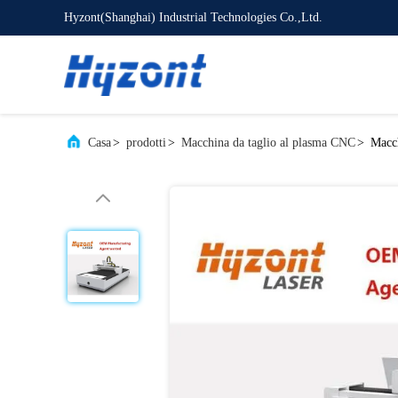
Hyzont(Shanghai) Industrial Technologies Co.,Ltd.
Casa
>
prodotti
>
Macchina da taglio al plasma CNC
>
Macch