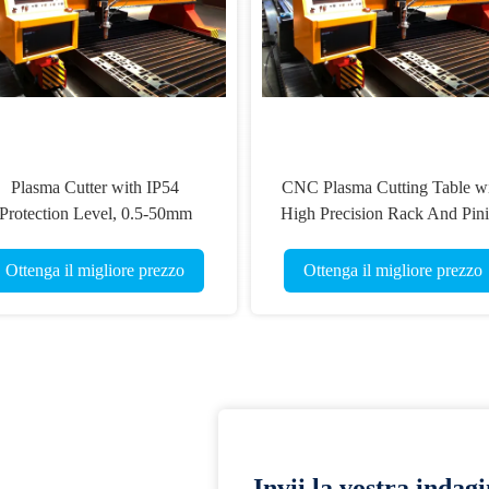
Plasma Cutter with IP54
CNC Plasma Cutting Table w
Protection Level, 0.5-50mm
High Precision Rack And Pin
Cutting Thickness
Transmission System,
AC220V/380V Power Suppl
Ottenga il migliore prezzo
Ottenga il migliore prezzo
Working Humidity 5%-95%
Invii la vostra indag