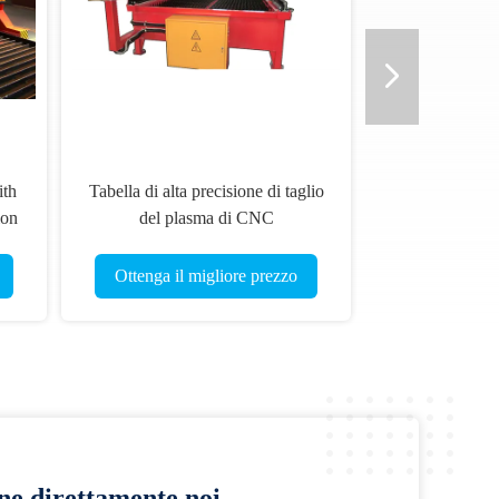
ith
Tabella di alta precisione di taglio
ion
del plasma di CNC
y,
Ottenga il migliore prezzo
RH
ine direttamente noi