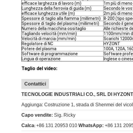
efficace larghezza di lavoro (m)
1m più di meno 
Lunghezza della ferrovia di guida (m)
Secondo le vost
efficace lunghezza utile (m)
2m più di meno 
Spessore di taglio alla fiamma (millimetri)
8-200 (tipo spec
Spessore di taglio del plasma (millimetri)
Secondo il gen
Numero della macchina ossitaglio
Alle richieste de
Tagliando velocità (mm/min)
1100mm/min da
Velocità di marcia (mm/min)
Scarichi 1200
Regolatore di NC
HYZONT
Potere del plasma
100A, 120A, 160
Software di programmazione
Software profes
Lingua di operazione
Inglese o cinese
Taglio del video:
Contattici
TECNOLOGIE INDUSTRIALI CO., SRL DI HYZONT
Aggiunga: Costruzione 1, strada di Shenmei del vicol
Capo vendite:
Sig. Ricky
Calca
+86 131 20953 010
WhatsApp:
+86 131 209
: