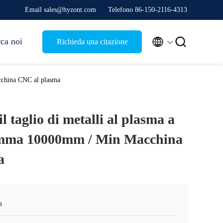
Email sales@hyzont.com
Telefono 86-150-2116-4313


rca noi
Richieda una citazione
acchina CNC al plasma
l taglio di metalli al plasma a
iamma 10000mm / Min Macchina
a
a