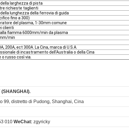
della larghezza di pista
re richieste taglienti
della lunghezza della ferrovia di guida
ifico fino a 300)
eratore del plasma, 1-30mm comune
i clienti
lla fiamma 6000mm/min da plasma
0mm/min
A, 200A, ect 300A. La Cina, marca di U.S.A.
sionale di incastramento dell'Australia o della Cina
 o russo così via.
 (SHANGHAI).
o 99, distretto di Pudong, Shanghai, Cina
53 010
WeChat:
zgyricky