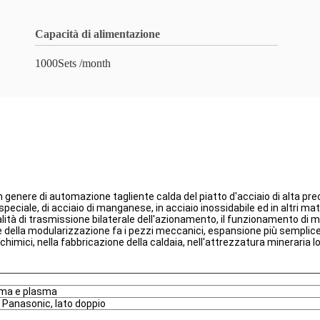
Capacità di alimentazione
1000Sets /month
n genere di automazione tagliente calda del piatto d'acciaio di alta pre
di speciale, di acciaio di manganese, in acciaio inossidabile ed in altri m
ità di trasmissione bilaterale dell'azionamento, il funzionamento di mac
 della modularizzazione fa i pezzi meccanici, espansione più semplice 
chimici, nella fabbricazione della caldaia, nell'attrezzatura mineraria 
ma e plasma
 Panasonic, lato doppio