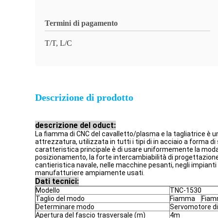
Termini di pagamento
T/T, L/C
Descrizione di prodotto
descrizione del oduct:
La fiamma di CNC del cavalletto/plasma e la tagliatrice è u
attrezzatura, utilizzata in tutti i tipi di in acciaio a forma 
caratteristica principale è di usare uniformemente la modal
posizionamento, la forte intercambiabilità di progettazione
cantieristica navale, nelle macchine pesanti, negli impianti 
manufatturiere ampiamente usati.
Dati tecnici:
Modello
TNC-1530
Taglio del modo
Fiamma
Fiam
Determinare modo
Servomotore di
Apertura del fascio trasversale (m)
4m