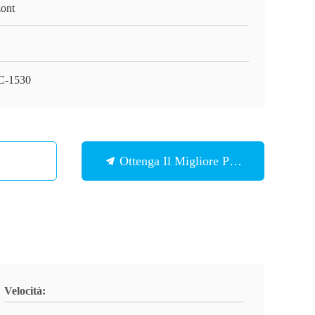
ont
C-1530
Ottenga Il Migliore Prezzo
Velocità: