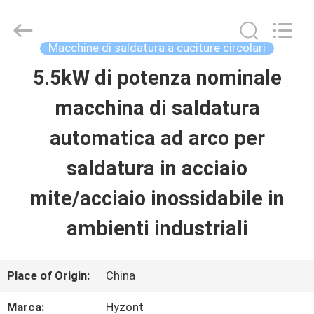
2026
Hyzont(Shanghai)
Industrial
Technologies
Macchine di saldatura a cuciture circolari
Co.,Ltd..
All
5.5kW di potenza nominale
CASA
Rights
Reserved.
macchina di saldatura
PRODOTTI
automatica ad arco per
saldatura in acciaio
VIDEO
mite/acciaio inossidabile in
ambienti industriali
CIRCA
NOI
Place of Origin:
China
GIRO
Marca:
Hyzont