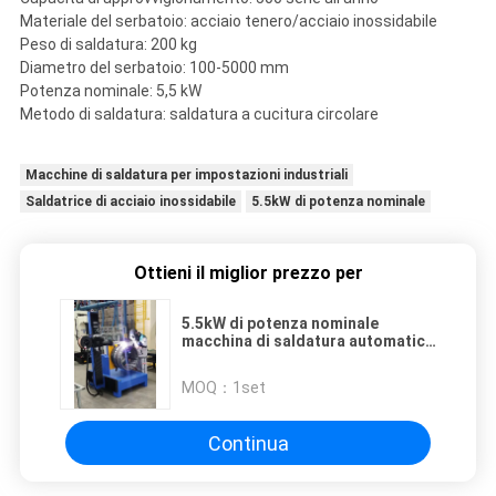
Materiale del serbatoio: acciaio tenero/acciaio inossidabile
Peso di saldatura: 200 kg
Diametro del serbatoio: 100-5000 mm
Potenza nominale: 5,5 kW
Metodo di saldatura: saldatura a cucitura circolare
Macchine di saldatura per impostazioni industriali
Saldatrice di acciaio inossidabile
5.5kW di potenza nominale
Ottieni il miglior prezzo per
5.5kW di potenza nominale
macchina di saldatura automatica
ad arco per saldatura in acciaio
mite/acciaio inossidabile in
MOQ：
1set
ambienti industriali
Continua