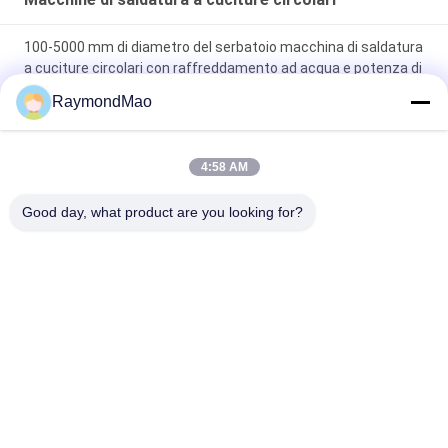
100-5000 mm di diametro del serbatoio macchina di saldatura
a cuciture circolari con raffreddamento ad acqua e potenza di
saldatura 3-400A
RaymondMao
Macchina di saldatura a cucitura circolare avanzata per
serbatoi in acciaio mite/acciaio inossidabile
4:58 AM
1-20 mm spessore di saldatura macchina di saldatura a
Good day, what product are you looking for?
cucitura circolare con fonte di alimentazione TIG 500Amp
Categorie popolari
Tutti
Saldatrice Di Taglio
Saldatrice Orbitale
Metropolitana Alla 
Saldatrice Del Tubo
Saldatrice Di 