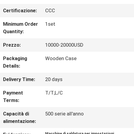
DELLA
Certificazione:
CCC
FABBRICA
Minimum Order
1set
Quantity:
CONTROLLO
Prezzo:
10000-20000USD
DI
Packaging
Wooden Case
Details:
QUALITÀ
Delivery Time:
20 days
RICHIEDA
Payment
T/T;L/C
Terms:
UNA
Capacità di
500 serie all'anno
CITAZIONE
alimentazione:
Macchine di saldatura per impostazioni