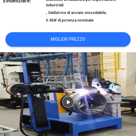
Evidenziare:
MAPPA
industriali
,
,
Saldatrice di acciaio inossidabile
DEL
5.5kW di potenza nominale
SITO
MIGLIOR PREZZO
NORME
SULLA
PRIVACY