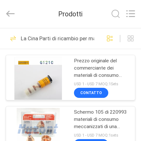
2026
Hyzont(Shanghai)
Industrial
Prodotti
Technologies
Co.,Ltd..
All
Rights
Reserved.
CASA
19
La Cina Parti di ricambio per macchine per taglio 
Saldatrice di taglio
PRODOTTI
Prezzo originale del
commerciante dei
VIDEO
materiali di consumo
della torcia a plasma di
USD 1 - USD 7 MOQ:1Sets
Gemany Kjellberg dei
CIRCA
CONTATTO
materiali di consumo di
36
NOI
punte e degli elettrodi
della taglierina del plasma
Schermo 105 di 220993
Saldatrice orbitale
del CE G121C
materiali di consumo
GIRO
meccanizzati di una
DELLA
torcia a plasma
USD 1 - USD 7 MOQ:1sets