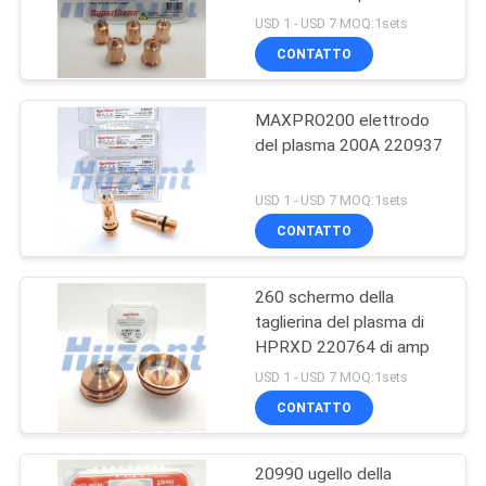
NORME
USD 1 - USD 7 MOQ:1sets
CONTATTO
SULLA
21
PRIVACY
Macchine di
MAXPRO200 elettrodo
del plasma 200A 220937
saldatura a cuciture
circolari
USD 1 - USD 7 MOQ:1sets
CONTATTO
260 schermo della
25
taglierina del plasma di
macchina della
HPRXD 220764 di amp
USD 1 - USD 7 MOQ:1sets
saldatura ad arco
CONTATTO
20990 ugello della