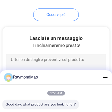
45
Osservi più
tagliatrice del laser
di CNC
Lasciate un messaggio
Ti richiameremo presto!
15
Parti di ricambio per
RaymondMao
saldature
1:56 AM
Good day, what product are you looking for?