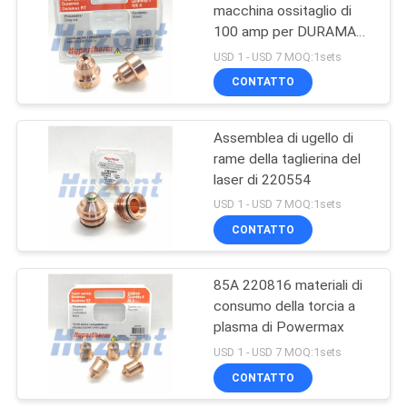
macchina ossitaglio di
100 amp per DURAMAX
17
105
USD 1 - USD 7 MOQ:1sets
CONTATTO
saldatrice laser
Assemblea di ugello di
rame della taglierina del
laser di 220554
USD 1 - USD 7 MOQ:1sets
CONTATTO
125
Macchina da taglio
85A 220816 materiali di
consumo della torcia a
al plasma CNC
plasma di Powermax
USD 1 - USD 7 MOQ:1sets
CONTATTO