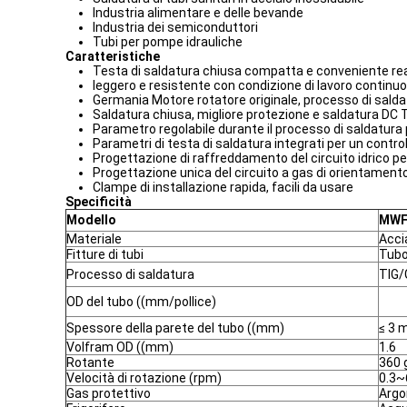
Industria alimentare e delle bevande
Industria dei semiconduttori
Tubi per pompe idrauliche
Caratteristiche
Testa di saldatura chiusa compatta e conveniente reali
leggero e resistente con condizione di lavoro continuo
Germania Motore rotatore originale, processo di saldat
Saldatura chiusa, migliore protezione e saldatura DC 
Parametro regolabile durante il processo di saldatura pe
Parametri di testa di saldatura integrati per un contr
Progettazione di raffreddamento del circuito idrico per 
Progettazione unica del circuito a gas di orientament
Clampe di installazione rapida, facili da usare
Specificità
Modello
MWF
Materiale
Accia
Fitture di tubi
Tubo 
Processo di saldatura
TIG/
OD del tubo ((mm/pollice)
Spessore della parete del tubo ((mm)
≤ 3
Volfram OD ((mm)
1.6
Rotante
360 g
Velocità di rotazione (rpm)
0.3~
Gas protettivo
Argo