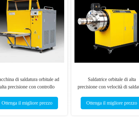
cchina di saldatura orbitale ad
Saldatrice orbitale di alta
alta precisione con controllo
precisione con velocità di salda
mputerizzato e potenza elevata
elevata e bassa manutenzione 
r la saldatura di tubi industriali
saldatura tubo-tubo
Ottenga il migliore prezzo
Ottenga il migliore prezzo