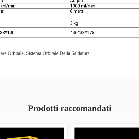
ua
Acqua
 ml/min
1000 ml/min
tri
6 metri
3 kg
*38*100
436*38*175
are Orbitale
,
Sistema Orbitale Della Saldatura
Prodotti raccomandati