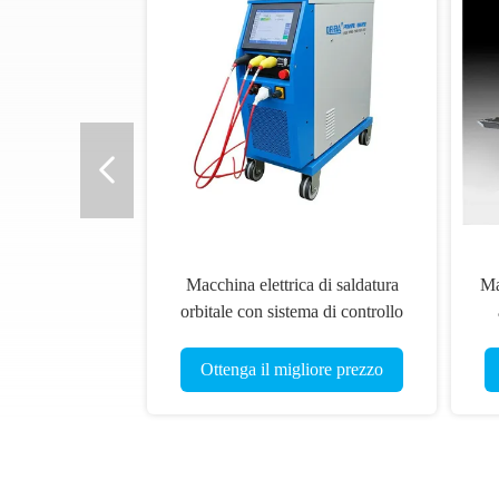
Macchina elettrica di saldatura
Ma
orbitale con sistema di controllo
computerizzato, elevata potenza e
co
velocità di saldatura rapida
pe
Ottenga il migliore prezzo