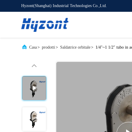
Hyzont(Shanghai) Industrial Technologies Co.,Ltd.
Casa
>
prodotti
>
Saldatrice orbitale
>
1/4"~1 1/2" tubo in a