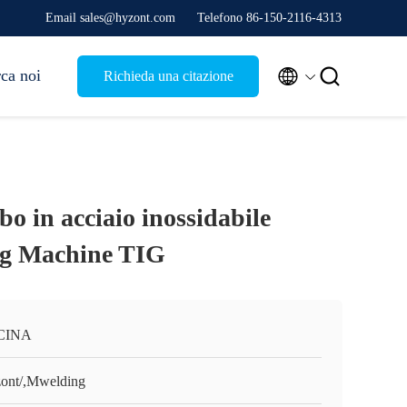
Email sales@hyzont.com
Telefono 86-150-2116-4313


rca noi
Richieda una citazione
bo in acciaio inossidabile
ng Machine TIG
 CINA
ont/,Mwelding