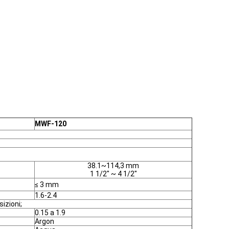
MWF-120
38.1~114,3 mm
1 1/2" ~ 4 1/2"
≤ 3 mm
1.6-2.4
sizioni;
0.15 a 1.9
Argon