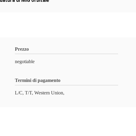
datura di MIG orbitale
Prezzo
negotiable
Termini di pagamento
L/C, T/T, Western Union,