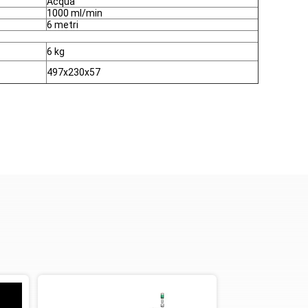
Acqua
1000 ml/min
6 metri
6 kg
497x230x57