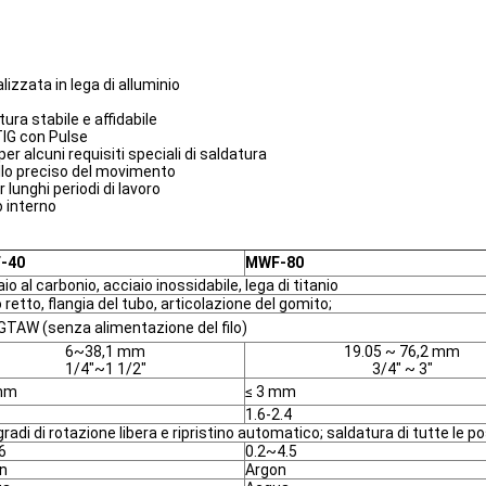
zzata in lega di alluminio
ura stabile e affidabile
TIG con Pulse
r alcuni requisiti speciali di saldatura
ollo preciso del movimento
lunghi periodi di lavoro
o interno
-40
MWF-80
io al carbonio, acciaio inossidabile, lega di titanio
retto, flangia del tubo, articolazione del gomito;
GTAW (senza alimentazione del filo)
6~38,1 mm
19.05 ~ 76,2 mm
1/4"~1 1/2"
3/4" ~ 3"
 mm
≤ 3 mm
1.6-2.4
radi di rotazione libera e ripristino automatico; saldatura di tutte le po
6
0.2~4.5
n
Argon