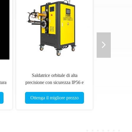
Saldatrice orbitale di alta
tura
precisione con sicurezza IP56 e
per
lunga garanzia per la saldatura di
tubi
Ottenga il migliore prezzo