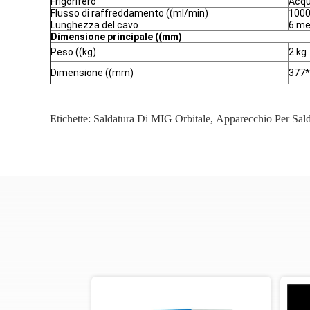
Frigorifero
Acq
Flusso di raffreddamento ((ml/min)
1000
Lunghezza del cavo
6 me
Dimensione principale ((mm)
Peso ((kg)
2 kg
Dimensione ((mm)
377
Etichette:
Saldatura Di MIG Orbitale
,
Apparecchio Per Sald